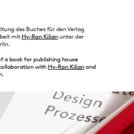
altung des Buches für den Verlag
beit mit
Hy-Ran Kilian
unter der
lin.
f a book for publishing house
collaboration with
Hy-Ran Kilian
and
n.