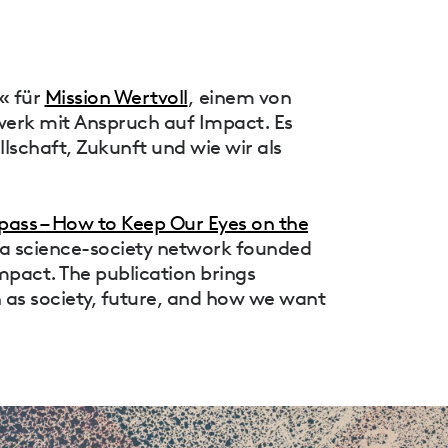
« für
Mission Wertvoll
, einem von
erk mit Anspruch auf Impact. Es
schaft, Zukunft und wie wir als
ss – How to Keep Our Eyes on the
 a science-society network founded
mpact. The publication brings
h as society, future, and how we want